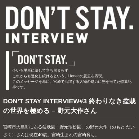
今いる場所に決して立ち留まらず
これからも進化し続けるという、Hondaの意思を表現。
このメッセージを基に、宮崎で活躍する人物の魅力に光を当てた特集記
事です。
DON’T STAY INTERVIEW#3 終わりなき盆栽
の世界を極める – 野元大作さん
宮崎市大島町にある盆栽園「野元珍松園」の野元大作（のもと だい
さく）さんは現在40歳。宮崎生まれの宮崎育ち。